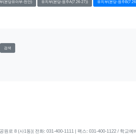
부(본당유아부-천안)
유치부(본당-원주A(7.26-27))
유치부(본당-원주B(7.26-
검색
8 (사1동)| 전화: 031-400-1111 | 팩스: 031-400-1122 / 학교예배당