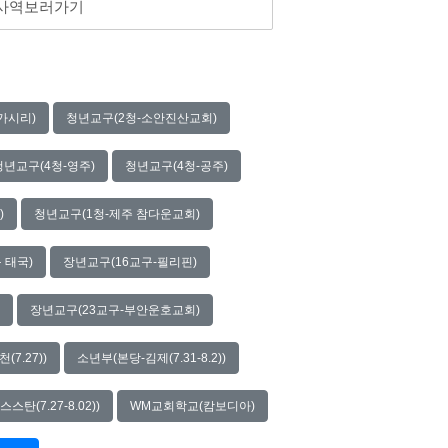
 사역보러가기
가시리)
청년교구(2청-소안진산교회)
청년교구(4청-영주)
청년교구(4청-공주)
)
청년교구(1청-제주 참다운교회)
 태국)
장년교구(16교구-필리핀)
장년교구(23교구-부안운호교회)
7.27))
소년부(본당-김제(7.31-8.2))
(7.27-8.02))
WM교회학교(캄보디아)