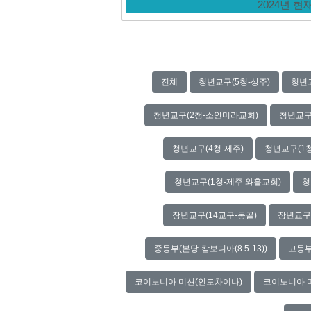
2024년 
전체
청년교구(5청-상주)
청년
청년교구(2청-소안미라교회)
청년교구
청년교구(4청-제주)
청년교구(1
청년교구(1청-제주 와흘교회)
청
장년교구(14교구-몽골)
장년교구
중등부(본당-캄보디아(8.5-13))
고등부
코이노니아 미션(인도차이나)
코이노니아 미션