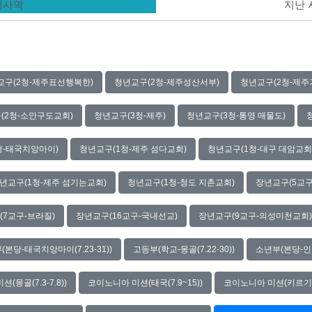
현재사역
지난
교구(2청-제주표선행복한)
청년교구(2청-제주성산서부)
청년교구(2청-제주
(2청-소안구도교회)
청년교구(3청-제주)
청년교구(3청-통영 매물도)
청-태국치앙마이)
청년교구(1청-제주 섬다교회)
청년교구(1청-대구 대암교회
년교구(1청-제주 섬기는교회)
청년교구(1청-청도 지촌교회)
장년교구(5교구
(7교구-브라질)
장년교구(16교구-국내선교)
장년교구(9교구-의성미천교회)
(본당-태국치앙마이(7.23-31))
고등부(학교-몽골(7.22-30))
소년부(본당-인천(
(몽골(7.3-7.8))
코이노니아 미션(태국(7.9~15))
코이노니아 미션(키르기스스탄