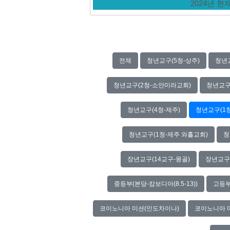
2024년 
전체
청년교구(5청-상주)
청년
청년교구(2청-소안미라교회)
청년교구
청년교구(4청-제주)
청년교구(1
청년교구(1청-제주 와흘교회)
청
장년교구(14교구-몽골)
장년교구
중등부(본당-캄보디아(8.5-13))
고등부
코이노니아 미션(인도차이나)
코이노니아 미션