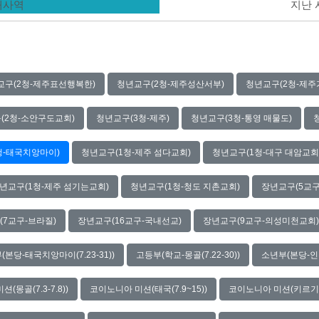
현재사역
지난
교구(2청-제주표선행복한)
청년교구(2청-제주성산서부)
청년교구(2청-제주
(2청-소안구도교회)
청년교구(3청-제주)
청년교구(3청-통영 매물도)
청-태국치앙마이)
청년교구(1청-제주 섬다교회)
청년교구(1청-대구 대암교회
년교구(1청-제주 섬기는교회)
청년교구(1청-청도 지촌교회)
장년교구(5교구
(7교구-브라질)
장년교구(16교구-국내선교)
장년교구(9교구-의성미천교회)
(본당-태국치앙마이(7.23-31))
고등부(학교-몽골(7.22-30))
소년부(본당-인천(
(몽골(7.3-7.8))
코이노니아 미션(태국(7.9~15))
코이노니아 미션(키르기스스탄