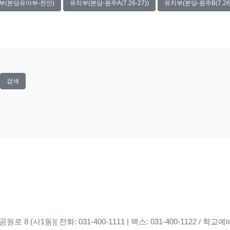
부(본당유아부-천안)
유치부(본당-원주A(7.26-27))
유치부(본당-원주B(7.26-
검색
8 (사1동)| 전화: 031-400-1111 | 팩스: 031-400-1122 / 학교예배당