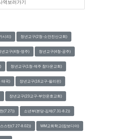
 사역보러가기
가시리)
청년교구(2청-소안진산교회)
청년교구(4청-영주)
청년교구(4청-공주)
)
청년교구(1청-제주 참다운교회)
 태국)
장년교구(16교구-필리핀)
장년교구(23교구-부안운호교회)
7.27))
소년부(본당-김제(7.31-8.2))
(7.27-8.02))
WM교회학교(캄보디아)