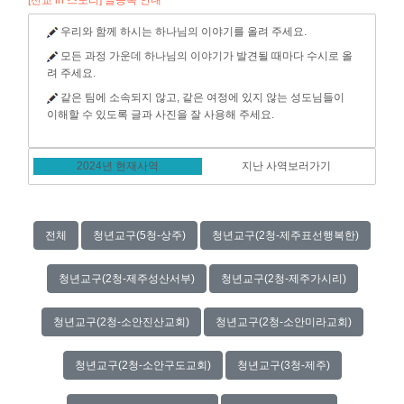
[선교 in 스토리] 글등록 안내
우리와 함께 하시는 하나님의 이야기를 올려 주세요.
모든 과정 가운데 하나님의 이야기가 발견될 때마다 수시로 올
려 주세요.
같은 팀에 소속되지 않고, 같은 여정에 있지 않는 성도님들이
이해할 수 있도록 글과 사진을 잘 사용해 주세요.
2024년 현재사역
지난 사역보러가기
전체
청년교구(5청-상주)
청년교구(2청-제주표선행복한)
청년교구(2청-제주성산서부)
청년교구(2청-제주가시리)
청년교구(2청-소안진산교회)
청년교구(2청-소안미라교회)
청년교구(2청-소안구도교회)
청년교구(3청-제주)