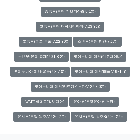
중등부(본당-캄보디아(8.5-13))
고등부(본당-태국치앙마이(7.23-31))
고등부(학교-몽골(7.22-30))
소년부(본당-인천(7.27))
소년부(본당-김제(7.31-8.2))
코이노니아 미션(인도차이나)
코이노니아 미션(몽골(7.3-7.8))
코이노니아 미션(태국(7.9~15))
코이노니아 미션(키르기스스탄(7.27-8.02))
WM교회학교(캄보디아)
유아부(본당유아부-천안)
유치부(본당-원주A(7.26-27))
유치부(본당-원주B(7.26-27))