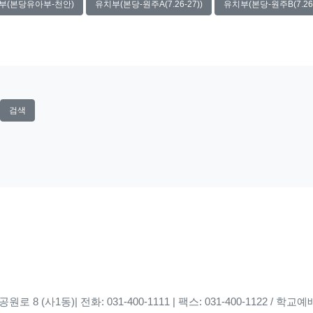
부(본당유아부-천안)
유치부(본당-원주A(7.26-27))
유치부(본당-원주B(7.26-
검색
8 (사1동)| 전화: 031-400-1111 | 팩스: 031-400-1122 / 학교예배당