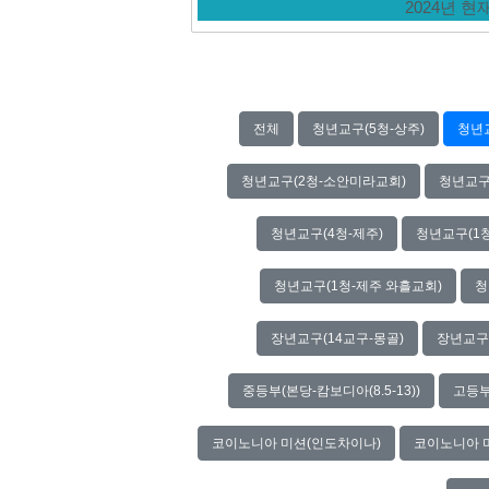
2024년 
전체
청년교구(5청-상주)
청년
청년교구(2청-소안미라교회)
청년교구
청년교구(4청-제주)
청년교구(1
청년교구(1청-제주 와흘교회)
청
장년교구(14교구-몽골)
장년교구
중등부(본당-캄보디아(8.5-13))
고등부
코이노니아 미션(인도차이나)
코이노니아 미션