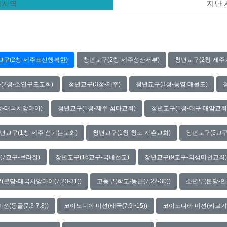
현재사역
지난
교구(2청-제주표선행복한)
청년교구(2청-제주성산서부)
청년교구(2청-제주
(2청-소안구도교회)
청년교구(3청-제주)
청년교구(3청-통영 매물도)
청-태국치앙마이)
청년교구(1청-제주 섬다교회)
청년교구(1청-대구 대암교회
년교구(1청-제주 섬기는교회)
청년교구(1청-청도 지촌교회)
장년교구(5교구
(7교구-브라질)
장년교구(16교구-국내선교)
장년교구(9교구-의성미천교회)
(본당-태국치앙마이(7.23-31))
고등부(학교-몽골(7.22-30))
소년부(본당-인천(
(몽골(7.3-7.8))
코이노니아 미션(태국(7.9~15))
코이노니아 미션(키르기스스탄