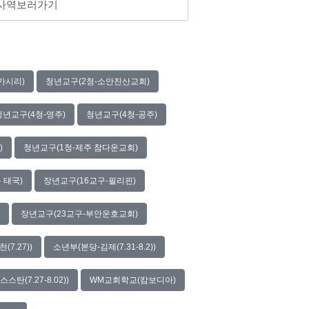
 사역보러가기
가시리)
청년교구(2청-소안진산교회)
청년교구(4청-영주)
청년교구(4청-공주)
)
청년교구(1청-제주 참다운교회)
 태국)
장년교구(16교구-필리핀)
장년교구(23교구-부안운호교회)
7.27))
소년부(본당-김제(7.31-8.2))
(7.27-8.02))
WM교회학교(캄보디아)