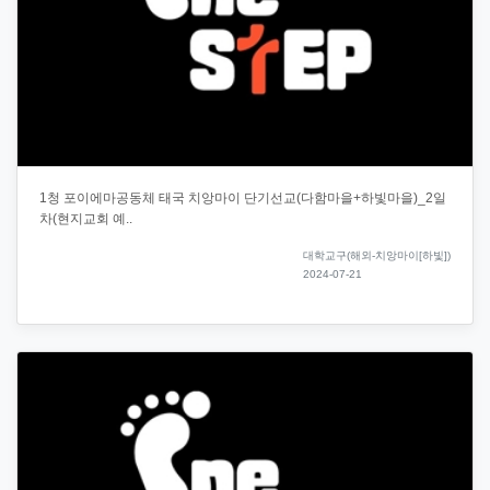
1청 포이에마공동체 태국 치앙마이 단기선교(다함마을+하빛마을)_2일
차(현지교회 예..
대학교구(해외-치앙마이[하빛])
2024-07-21