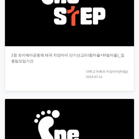
1청 포이에마공동체 태국 치앙마이 단기선교(다함마을+하빛마을)_집
중팀모임기간
대학교구(해외-치앙마이[하빛])
2024-07-21