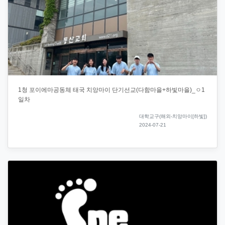
1청 포이에마공동체 태국 치앙마이 단기선교(다함마을+하빛마을)_ㅇ1
일차
대학교구(해외-치앙마이[하빛])
2024-07-21