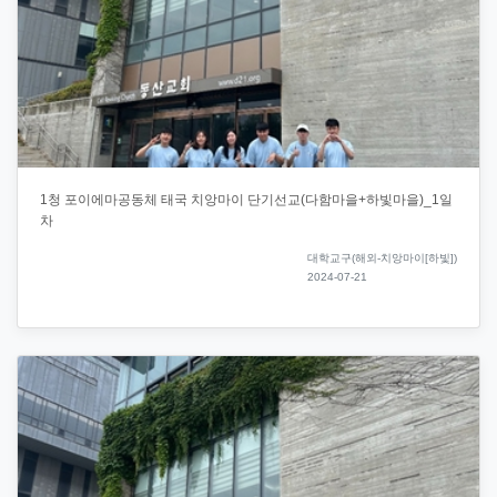
1청 포이에마공동체 태국 치앙마이 단기선교(다함마을+하빛마을)_1일
차
대학교구(해외-치앙마이[하빛])
2024-07-21