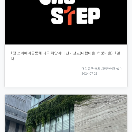
1청 포이에마공동체 태국 치앙마이 단기선교(다함마을+하빛마을)_1일
차
대학교구(해외-치앙마이[하빛])
2024-07-21