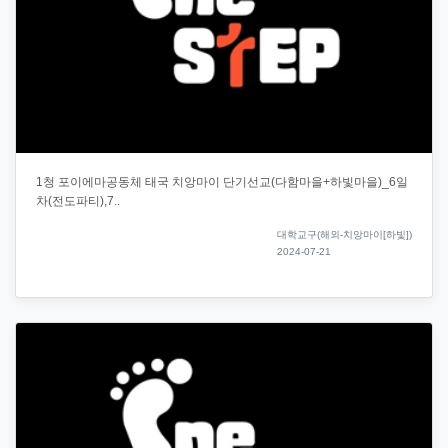
1청 포이에마공동체 태국 치앙마이 단기선교(다함마을+하빛마을)_6일
차(전도파티),7..
대학교구(해외-치앙마이[하빛])
2024-07-21