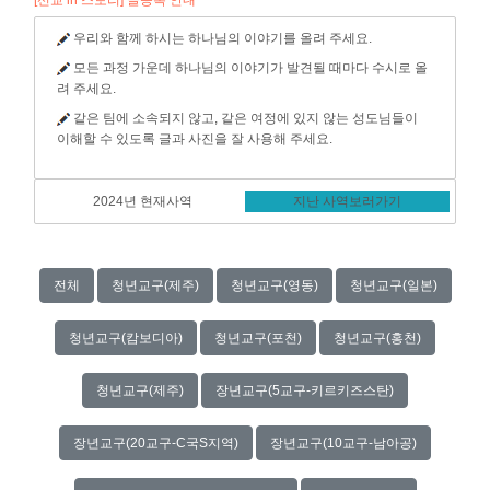
[선교 in 스토리] 글등록 안내
우리와 함께 하시는 하나님의 이야기를 올려 주세요.
모든 과정 가운데 하나님의 이야기가 발견될 때마다 수시로 올
려 주세요.
같은 팀에 소속되지 않고, 같은 여정에 있지 않는 성도님들이
이해할 수 있도록 글과 사진을 잘 사용해 주세요.
2024년 현재사역
지난 사역보러가기
전체
청년교구(제주)
청년교구(영동)
청년교구(일본)
청년교구(캄보디아)
청년교구(포천)
청년교구(홍천)
청년교구(제주)
장년교구(5교구-키르키즈스탄)
장년교구(20교구-C국S지역)
장년교구(10교구-남아공)