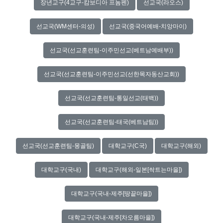
장년교구(4교구-캄보디아 프놈펜)
선교국(라오스)
선교국(WM센터-의성)
선교국(중국어예배-치앙마이)
선교국(선교훈련팀-이주민선교(베트남예배부))
선교국(선교훈련팀-이주민선교(선한목자동산교회))
선교국(선교훈련팀-통일선교(태백))
선교국(선교훈련팀-태국(베트남팀))
선교국(선교훈련팀-몽골팀)
대학교구(C국)
대학교구(해외)
대학교구(국내)
대학교구(해외-일본[싹트는마을])
대학교구(국내-제주[땅끝마을])
대학교구(국내-제주[차오름마을])