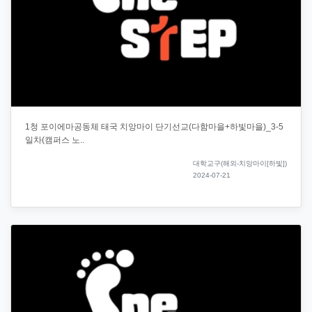
1청 포이에마공동체 태국 치앙마이 단기선교(다함마을+하빛마을)_3-5
일차(캠퍼스 노..
대학교구(해외-치앙마이[하빛])
2024-07-21