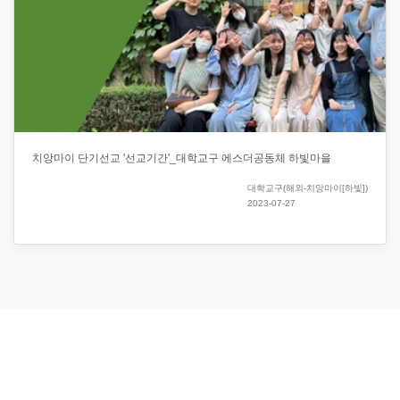
치앙마이 단기선교 '선교기간'_대학교구 에스더공동체 하빛마을
대학교구(해외-치앙마이[하빛])
2023-07-27