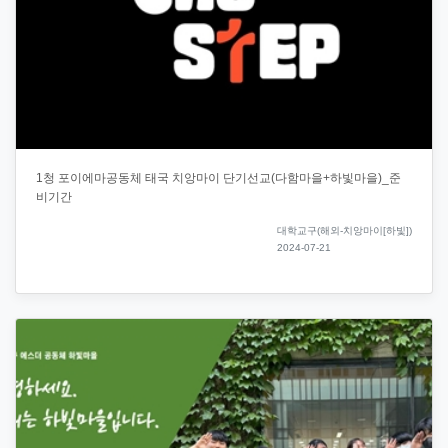
1청 포이에마공동체 태국 치앙마이 단기선교(다함마을+하빛마을)_준
비기간
대학교구(해외-치앙마이[하빛])
2024-07-21