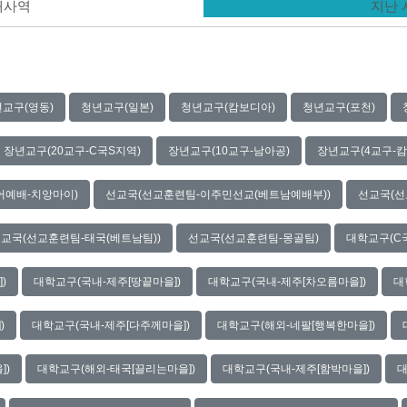
현재사역
지난
교구(영동)
청년교구(일본)
청년교구(캄보디아)
청년교구(포천)
장년교구(20교구-C국S지역)
장년교구(10교구-남아공)
장년교구(4교구-캄
어예배-치앙마이)
선교국(선교훈련팀-이주민선교(베트남예배부))
선교국(선
교국(선교훈련팀-태국(베트남팀))
선교국(선교훈련팀-몽골팀)
대학교구(C국
)
대학교구(국내-제주[땅끝마을])
대학교구(국내-제주[차오름마을])
대
)
대학교구(국내-제주[다주께마을])
대학교구(해외-네팔[행복한마을])
])
대학교구(해외-태국[끌리는마을])
대학교구(국내-제주[함박마을])
대