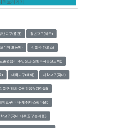
 사역보러가기
청년교구(홍천)
청년교구(제주)
보디아 프놈펜)
선교국(라오스)
교훈련팀-이주민선교(선한목자동산교회))
)
대학교구(해외)
대학교구(국내)
학교구(해외-C국[믿음닷컴마을])
대학교구(국내-제주[다스림마을])
학교구(국내-제주[꿈꾸는마을])